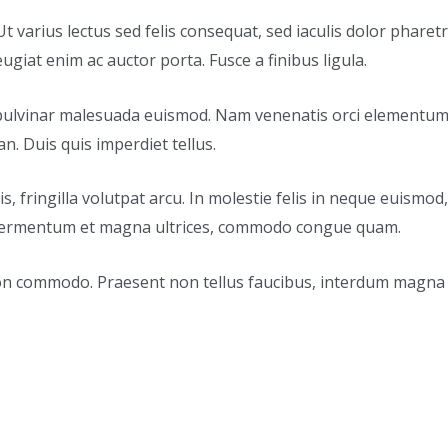
Ut varius lectus sed felis consequat, sed iaculis dolor pharet
ugiat enim ac auctor porta. Fusce a finibus ligula.
pulvinar malesuada euismod. Nam venenatis orci elementum s
. Duis quis imperdiet tellus.
is, fringilla volutpat arcu. In molestie felis in neque euism
 fermentum et magna ultrices, commodo congue quam.
n commodo. Praesent non tellus faucibus, interdum magna u