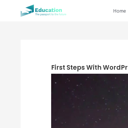
Skip
Home
to
content
First Steps With WordP